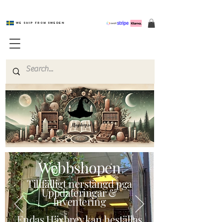
We ship from Sweden
Magishop.se
Webbshopen
Tillfälligt nerstängd pga
Uppdateringar &
Inventering
Endas Häxbrev kan beställas