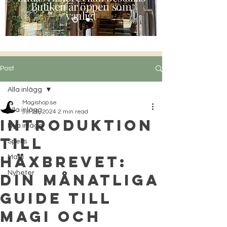
Butiken är öppen som
vanligt
Post
Alla inlägg
Magishop.se
Alla inlägg
Jul 29, 2024
2 min read
Introduktion
Nya inlägg
till
Spells
Häxbrevet:
Magi
Nyheter
Din Månatliga
Guide till
Magi och