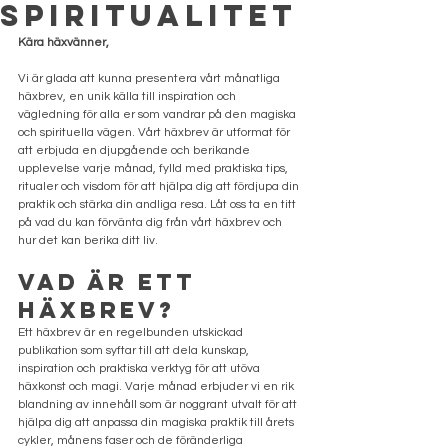
Spiritualitet
Kära häxvänner,
Vi är glada att kunna presentera vårt månatliga 
häxbrev, en unik källa till inspiration och 
vägledning för alla er som vandrar på den magiska 
och spirituella vägen. Vårt häxbrev är utformat för 
att erbjuda en djupgående och berikande 
upplevelse varje månad, fylld med praktiska tips, 
ritualer och visdom för att hjälpa dig att fördjupa din 
praktik och stärka din andliga resa. Låt oss ta en titt 
på vad du kan förvänta dig från vårt häxbrev och 
hur det kan berika ditt liv.
Vad är ett 
Häxbrev?
Ett häxbrev är en regelbunden utskickad 
publikation som syftar till att dela kunskap, 
inspiration och praktiska verktyg för att utöva 
häxkonst och magi. Varje månad erbjuder vi en rik 
blandning av innehåll som är noggrant utvalt för att 
hjälpa dig att anpassa din magiska praktik till årets 
cykler, månens faser och de föränderliga 