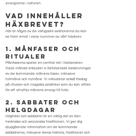
energierna i naturen.
Vad Innehåller 
Häxbrevet?
Här är några av de viktigaste sektionerna du kan 
se fram emot i varje nummer av vårt häxbrev:
1. Månfaser och 
Ritualer
Månfaserna spelar en central roll i häxkonsten. 
Varje månad erbjuder vi detaljerade beskrivningar 
av de kommande månens faser, inklusive 
fullmåne och nymåne. Vi inkluderar också förslag 
på ritualer och magiska praktiker som du kan utföra 
för att utnyttja månens energi till fullo.
2. Sabbater och 
Helgdagar
Högtider och sabbater är en viktig del av den 
hedniska och wiccanska traditionen. Vi ger dig 
djupgående information om de kommande 
sabbaterna, inklusive deras historia, traditioner och 