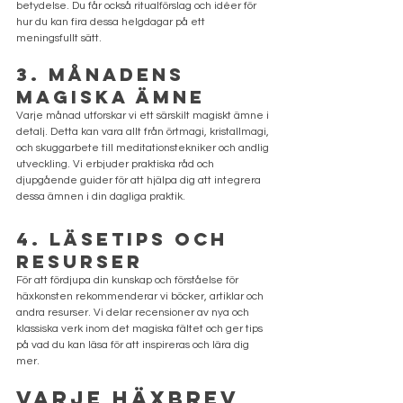
betydelse. Du får också ritualförslag och idéer för 
hur du kan fira dessa helgdagar på ett 
meningsfullt sätt.
3. Månadens 
Magiska Ämne
Varje månad utforskar vi ett särskilt magiskt ämne i 
detalj. Detta kan vara allt från örtmagi, kristallmagi, 
och skuggarbete till meditationstekniker och andlig 
utveckling. Vi erbjuder praktiska råd och 
djupgående guider för att hjälpa dig att integrera 
dessa ämnen i din dagliga praktik.
4. Läsetips och 
Resurser
För att fördjupa din kunskap och förståelse för 
häxkonsten rekommenderar vi böcker, artiklar och 
andra resurser. Vi delar recensioner av nya och 
klassiska verk inom det magiska fältet och ger tips 
på vad du kan läsa för att inspireras och lära dig 
mer.
Varje häxbrev 