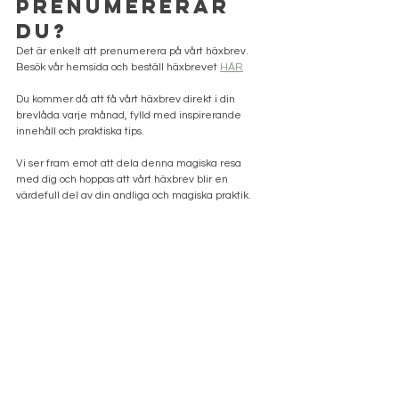
Prenumererar 
du?
Det är enkelt att prenumerera på vårt häxbrev. 
Besök vår hemsida och beställ häxbrevet 
HÄR
Du kommer då att få vårt häxbrev direkt i din 
brevlåda varje månad, fylld med inspirerande 
innehåll och praktiska tips.
Vi ser fram emot att dela denna magiska resa 
med dig och hoppas att vårt häxbrev blir en 
värdefull del av din andliga och magiska praktik. 