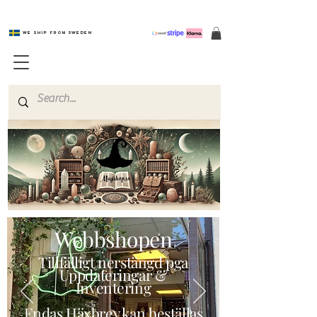
We ship from Sweden
Magishop.se
Webbshopen
Tillfälligt nerstängd pga
Uppdateringar &
Inventering
Endas Häxbrev kan beställas