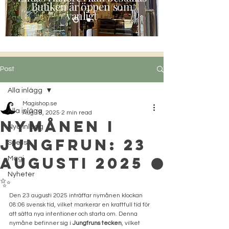
Butiken är öppen som
vanligt
Post
Alla inlägg
Magishop.se
Alla inlägg
Aug 18, 2025
2 min read
Nymånen i
Nya inlägg
Jungfrun: 23
Spells
Augusti 2025 🌑
Magi
Nyheter
✨
Den 23 augusti 2025 inträffar nymånen klockan 
08:06 svensk tid, vilket markerar en kraftfull tid för 
att sätta nya intentioner och starta om. Denna 
nymåne befinner sig i 
Jungfruns tecken
, vilket 