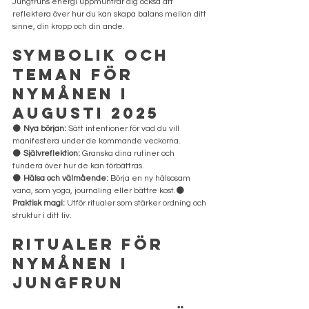
Jungfruns energi uppmuntrar dig också att 
reflektera över hur du kan skapa balans mellan ditt 
sinne, din kropp och din ande.
Symbolik och 
teman för 
nymånen i 
augusti 2025
🌑 
Nya början:
 Sätt intentioner för vad du vill 
manifestera under de kommande veckorna.
🌑 
Självreflektion:
 Granska dina rutiner och 
fundera över hur de kan förbättras.
🌑 
Hälsa och välmående:
 Börja en ny hälsosam 
vana, som yoga, journaling eller bättre kost.🌑 
Praktisk magi:
 Utför ritualer som stärker ordning och 
struktur i ditt liv.
Ritualer för 
nymånen i 
Jungfrun