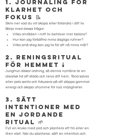
1. Journaling för 
klarhet och 
fokus
 📝
Skriv ner vad du vill skapa eller förändra i ditt liv. 
Börja med dessa frågor:
Vilka områden i mitt liv behöver mer balans?
Hur kan jag förbättra mina dagliga rutiner?
Vilka små steg kan jag ta för att nå mina mål?
2. Reningsritual 
för hemmet
 🕯️
Jungfrun älskar ordning, så denna nymåne är en 
idealisk tid att städa och rena ditt hem. Tänd salvia 
eller palo santo och fokusera på att släppa gammal 
energi och skapa utrymme för nya möjligheter.
3. Sätt 
intentioner med 
en jordande 
ritual
 🌱
Fyll en kruka med jord och plantera ett frö eller en 
liten växt. När du planterar, sätt en intention och 