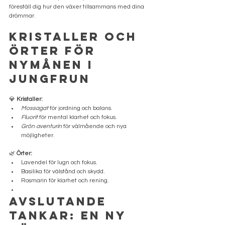
föreställ dig hur den växer tillsammans med dina 
drömmar.
Kristaller och 
örter för 
nymånen i 
Jungfrun
💎 
Kristaller:
Mossagat
 för jordning och balans.
Fluorit
 för mental klarhet och fokus.
Grön aventurin
 för välmående och nya 
möjligheter.
🌿 
Örter:
Lavendel för lugn och fokus.
Basilika för välstånd och skydd.
Rosmarin för klarhet och rening.
Avslutande 
tankar: En ny 