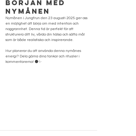
början med 
nymånen
Nymånen i Jungfrun den 23 augusti 2025 ger oss 
en möjlighet att börja om med intention och 
noggrannhet. Denna tid är perfekt för att 
strukturera ditt liv, vårda din hälsa och sätta mål 
som är både realistiska och inspirerande.
Hur planerar du att använda denna nymånes 
energi? Dela gärna dina tankar och ritualer i 
kommentarerna! 🌑✨