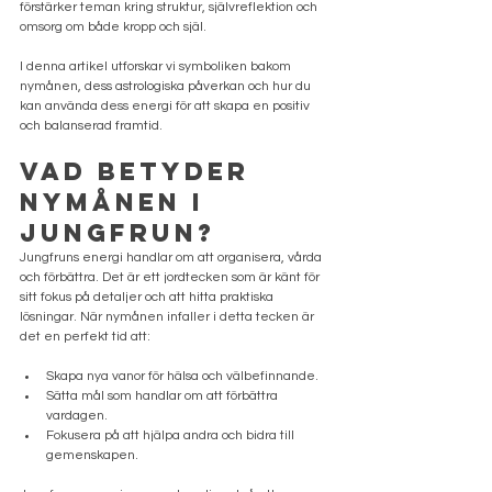
förstärker teman kring struktur, självreflektion och 
omsorg om både kropp och själ.
I denna artikel utforskar vi symboliken bakom 
nymånen, dess astrologiska påverkan och hur du 
kan använda dess energi för att skapa en positiv 
och balanserad framtid.
Vad betyder 
nymånen i 
Jungfrun?
Jungfruns energi handlar om att organisera, vårda 
och förbättra. Det är ett jordtecken som är känt för 
sitt fokus på detaljer och att hitta praktiska 
lösningar. När nymånen infaller i detta tecken är 
det en perfekt tid att:
Skapa nya vanor för hälsa och välbefinnande.
Sätta mål som handlar om att förbättra 
vardagen.
Fokusera på att hjälpa andra och bidra till 
gemenskapen.