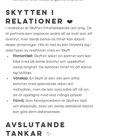
Skytten i 
Relationer ❤️
I relationer är Skytten frihetsälskande och ärlig. De 
är partners som inspirerar andra att se livet som ett 
äventyr, men deras behov av frihet kan ibland 
skapa utmaningar. Här är vad du kan förvänta dig i 
olika typer av relationer med en Skytt:
Romantiskt:
 Skytten söker en partner som kan 
följa med på deras äventyr och uppskattar 
deras ärlighet. De behöver frihet för att känna 
sig lyckliga.
Vänskap:
 En Skytt är den vän som alltid 
kommer med spännande idéer och 
motivation, men de kan vara svåra att nå om 
de är upptagna med sina många projekt.
Familj:
 Som familjemedlem är Skytten lojal 
och stödjande, även om deras rastlöshet ibland 
kan göra dem distanserade.
Avslutande 
Tankar ✨