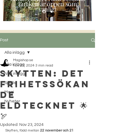
Butiken är öppen som
vanligt
Post
Alla inlägg
Magishop.se
Alla inlägg
Nov 22, 2024
3 min read
Skytten: Det
Nya inlägg
Frihetssökan
Spells
de
Magi
Nyheter
Eldtecknet 🌟
🏹
Updated:
Nov 23, 2024
Skytten, född mellan 
22 november och 21 