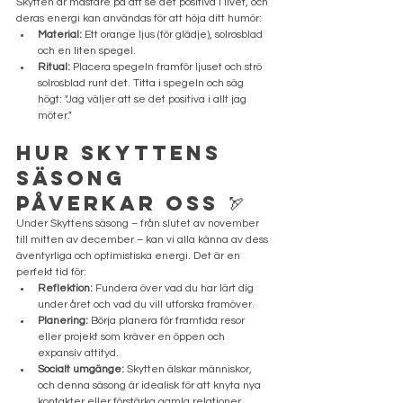
Skytten är mästare på att se det positiva i livet, och 
deras energi kan användas för att höja ditt humör:
Material:
 Ett orange ljus (för glädje), solrosblad 
och en liten spegel.
Ritual:
 Placera spegeln framför ljuset och strö 
solrosblad runt det. Titta i spegeln och säg 
högt: "Jag väljer att se det positiva i allt jag 
möter."
Hur Skyttens 
Säsong 
Påverkar Oss 🏹
Under Skyttens säsong – från slutet av november 
till mitten av december – kan vi alla känna av dess 
äventyrliga och optimistiska energi. Det är en 
perfekt tid för:
Reflektion:
 Fundera över vad du har lärt dig 
under året och vad du vill utforska framöver.
Planering:
 Börja planera för framtida resor 
eller projekt som kräver en öppen och 
expansiv attityd.
Socialt umgänge:
 Skytten älskar människor, 
och denna säsong är idealisk för att knyta nya 
kontakter eller förstärka gamla relationer.