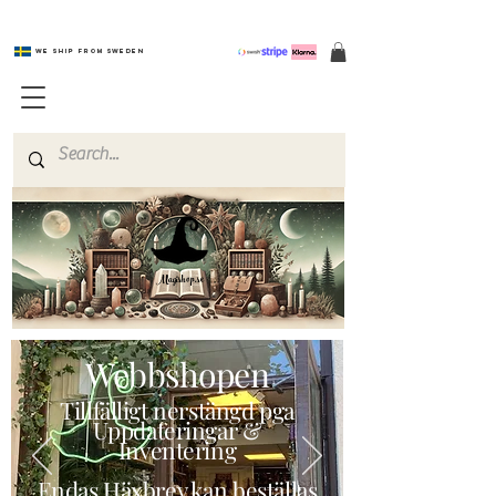
We ship from Sweden
Magishop.se
Webbshopen
Tillfälligt nerstängd pga
Uppdateringar &
Inventering
Endas Häxbrev kan beställas