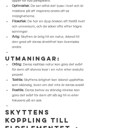
öppet för nya perspektiv.
Optimistisk:
 De ser alltid det ljusa i livet och är 
mästare på att inspirera andra att se 
möjligheterna.
Filosofisk:
 De har en djup önskan att förstå livet 
och universum, och de söker ofta efter högre 
sanningar.
Ärlig:
 Skytten är ärlig till sin natur, ibland till 
den grad att deras direkthet kan överraska 
andra.
Utmaningar:
Otålig:
 Deras rastlösa natur kan göra det svårt 
för dem att stanna kvar i en rutin eller avsluta 
projekt.
Taktlös:
 Skyttens ärlighet kan ibland uppfattas 
som okänslig, även om det inte är deras avsikt.
Rastlös:
 Deras behov av ständig rörelse kan 
göra det svårt för dem att slå sig till ro eller 
fokusera på en sak.
Skyttens 
Koppling till 