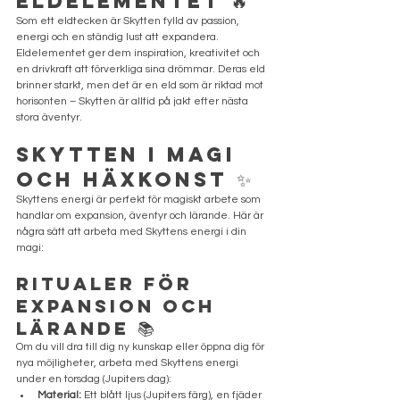
Eldelementet 🔥
Som ett eldtecken är Skytten fylld av passion, 
energi och en ständig lust att expandera. 
Eldelementet ger dem inspiration, kreativitet och 
en drivkraft att förverkliga sina drömmar. Deras eld 
brinner starkt, men det är en eld som är riktad mot 
horisonten – Skytten är alltid på jakt efter nästa 
stora äventyr.
Skytten i Magi 
och Häxkonst ✨
Skyttens energi är perfekt för magiskt arbete som 
handlar om expansion, äventyr och lärande. Här är 
några sätt att arbeta med Skyttens energi i din 
magi:
Ritualer för 
Expansion och 
Lärande 📚
Om du vill dra till dig ny kunskap eller öppna dig för 
nya möjligheter, arbeta med Skyttens energi 
under en torsdag (Jupiters dag):
Material:
 Ett blått ljus (Jupiters färg), en fjäder 