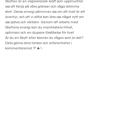
Skytten är en inspirerande kraft som uppmuntrar 
oss att tänja på våra gränser och våga drömma 
stort. Deras energi påminner oss om att livet är ett 
äventyr, och att vi alltid kan lära oss något nytt om 
oss själva och världen. Genom att arbeta med 
Skyttens energi kan du manifestera frihet, 
optimism och en djupare förståelse för livet.
Är du en Skytt eller känner du någon som är det? 
Dela gärna dina tankar och erfarenheter i 
kommentarerna! 🏹🔥✨