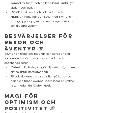
(symbol för frihet) och en lapis lazuli-kristall (för 
visdom och insikt).
Ritual:
 Tänd ljuset och håll fjädern och 
kristallen i dina händer. Säg: "Med Skyttens 
energi öppnar jag mitt sinne för nya horisonter 
och djupare visdom."
Besvärjelser för 
Resor och 
Äventyr 🌍
Skytten är zodiakens resenär, och deras energi 
kan användas för att manifestera säkra och 
spännande resor:
Material:
 En karta, ett grönt ljus (för tur), och en 
citrinskristall (för framgång).
Ritual:
 Markera din destination på kartan och 
placera citrinen ovanpå. Visualisera en lyckad 
resa medan du tänder ljuset.
Magi för 
Optimism och 
Positivitet 🌈