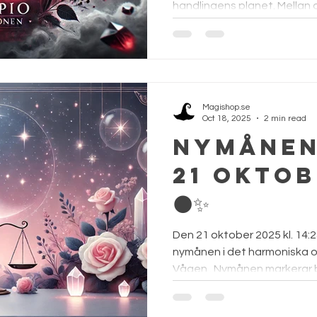
handlingens planet. Mellan d
Magishop.se
Oct 18, 2025
2 min read
Nymånen 
21 oktob
🌑✨
Den 21 oktober 2025 kl. 14:2
nymånen i det harmoniska 
Vågen . Nymånen markerar bö