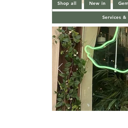
Shop all
New in
Gem
Services &