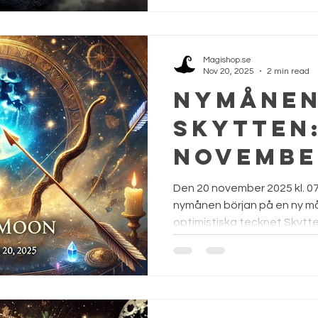
Magishop.se
Nov 20, 2025
2 min read
Nymånen
Skytten:
november
Den 20 november 2025 kl. 07
nymånen början på en ny må
optimistiska tecknet Skytten 