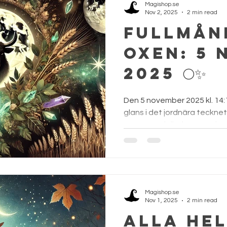
Magishop.se
Nov 2, 2025
2 min read
Fullmån
Oxen: 5
2025 🌕✨
Den 5 november 2025 kl. 14:1
glans i det jordnära teckne
extra speciell eftersom den.
Magishop.se
Nov 1, 2025
2 min read
Alla he