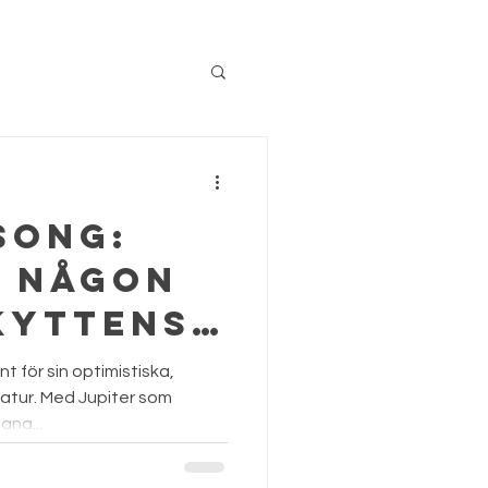
song:
r någon
kyttens
✨
t för sin optimistiska,
natur. Med Jupiter som
gna...