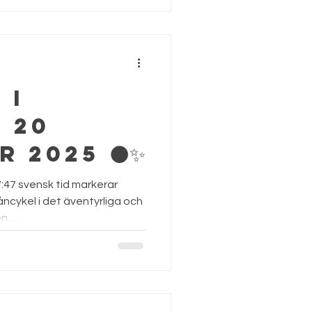
 i
 20
 2025 🌑✨
:47 svensk tid markerar
ncykel i det äventyrliga och
....