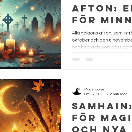
afton: E
för min
reflektio
Alla helgons afton, som int
oktober och den 6 november
och hedra de som gått bort..
Magishop.se
Oct 27, 2025
2 min read
Samhain:
för magi
och nya