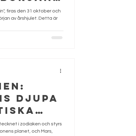
n", firas den 31 oktober och
rjan av årshjulet. Detta är
nen:
ns djupa
tiska
rmatör
ecknet i zodiaken och styrs
ionens planet, och Mars,