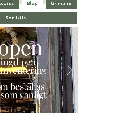
tcards
Blog
Grimoire
Spellkits
open
stängd pga
Inventering
n beställas
 som vanligt