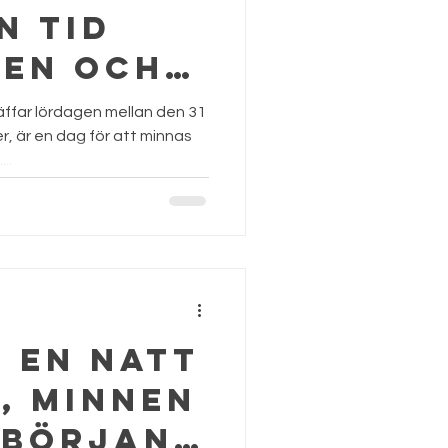
n tid
nen och
n 🕯️✨
räffar lördagen mellan den 31
, är en dag för att minnas
..
 En natt
, minnen
 början