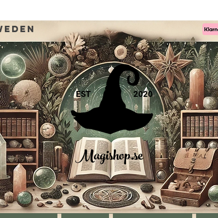
weden
EST
2020
Magishop.se