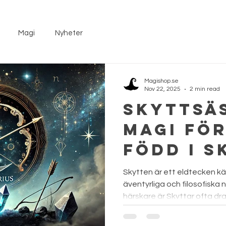
Magi
Nyheter
Magishop.se
Nov 22, 2025
2 min read
Skyttsä
Magi fö
född i S
tecken ♐
Skytten är ett eldtecken kän
äventyrliga och filosofiska 
härskare är Skyttar ofta dra