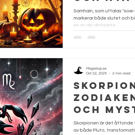
🎃✨
Samhain, som uttalas "sow-i
markerar både slutet och bö
en av de viktigaste...
Magishop.se
Oct 22, 2025
2 min read
Skorpio
Zodiake
och mys
transfo
Skorpionen är det åttonde t
♏✨
av både Pluto, transformat