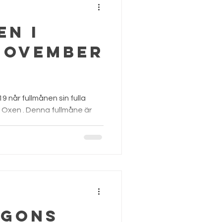
en i
 november
9 når fullmånen sin fulla
t Oxen . Denna fullmåne är
..
lgons