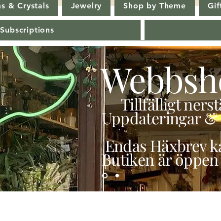
s & Crystals
Jewelry
Shop by Theme
Gif
 Subscriptions
Webbsh
Tillfälligt ner
Uppdateringar & 
Endas Häxbrev ka
Butiken är öppen