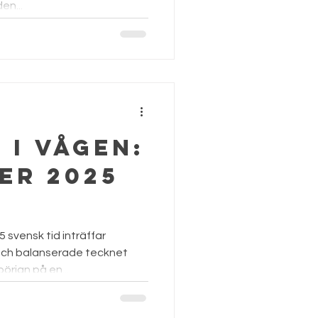
en...
i Vågen:
er 2025
5 svensk tid inträffar
och balanserade tecknet
rjan på en...