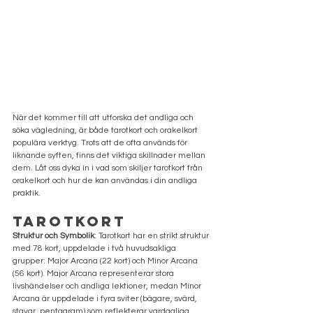
När det kommer till att utforska det andliga och 
söka vägledning, är både tarotkort och orakelkort 
populära verktyg. Trots att de ofta används för 
liknande syften, finns det viktiga skillnader mellan 
dem. Låt oss dyka in i vad som skiljer tarotkort från 
orakelkort och hur de kan användas i din andliga 
praktik.
Tarotkort
Struktur och Symbolik
: Tarotkort har en strikt struktur 
med 78 kort, uppdelade i två huvudsakliga 
grupper: Major Arcana (22 kort) och Minor Arcana 
(56 kort). Major Arcana representerar stora 
livshändelser och andliga lektioner, medan Minor 
Arcana är uppdelade i fyra sviter (bägare, svärd, 
stavar, pentagram) som reflekterar vardagliga 