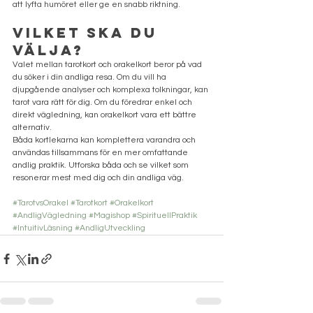
att lyfta humöret eller ge en snabb riktning.
Vilket ska du 
välja?
Valet mellan tarotkort och orakelkort beror på vad 
du söker i din andliga resa. Om du vill ha 
djupgående analyser och komplexa tolkningar, kan 
tarot vara rätt för dig. Om du föredrar enkel och 
direkt vägledning, kan orakelkort vara ett bättre 
alternativ.
Båda kortlekarna kan komplettera varandra och 
användas tillsammans för en mer omfattande 
andlig praktik. Utforska båda och se vilket som 
resonerar mest med dig och din andliga väg.
#TarotvsOrakel
#Tarotkort
#Orakelkort
#AndligVägledning
#Magishop
#SpirituellPraktik
#IntuitivLäsning
#AndligUtveckling