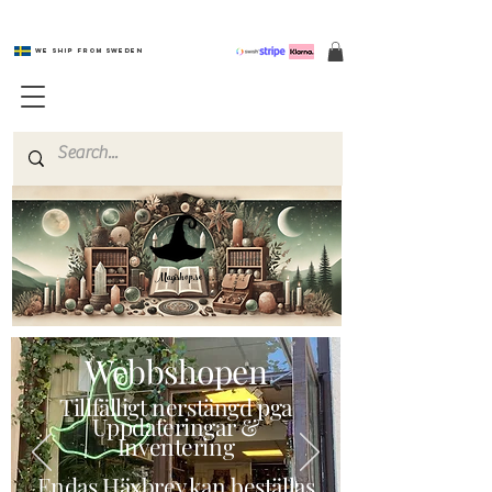
We ship from Sweden
Magishop.se
Webbshopen
Tillfälligt nerstängd pga
Uppdateringar &
Inventering
Endas Häxbrev kan beställas