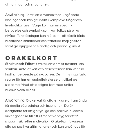
utmaningar och situationer.
Användning
: Tarotkort används för djupgående 
läsningar och kan ge insikt i komplexa frågor och 
livets olika faser. Varje kort har en specifik 
betydelse och symbolik som kan tolkas på olika 
nivåer. Tarotläsningar kan hjälpa till att förstå både 
nuvarande situationer och framtida möjligheter, 
samt ge djupgående andlig och personlig insikt.
Orakelkort
Struktur och Frihet
: Orakelkort är mer flexibla i sin 
struktur. Antalet kort och deras teman kan variera 
kraftigt beroende på skaparen. Det finns inga fasta 
regler för hur en orakellek ska se ut, vilket ger 
skaparna frihet att designa kort med unika 
budskap och bilder.
Användning
: Orakelkort är ofta enklare att använda 
för daglig vägledning och inspiration. De är 
designade för att ge tydliga och positiva budskap, 
vilket gör dem till ett utmärkt verktyg för att få 
snabb insikt eller motivation. Orakelkort fokuserar 
ofta på positiva affirmationer och kan användas för 