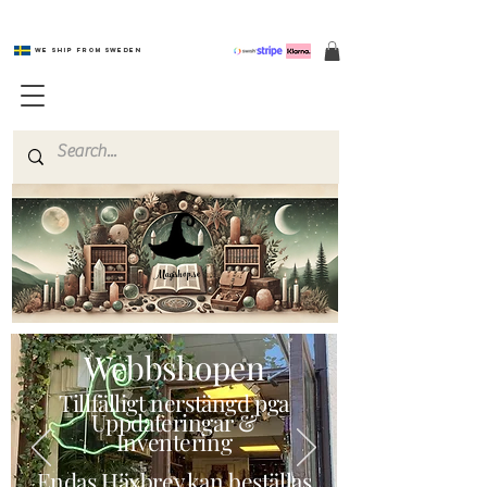
We ship from Sweden
Magishop.se
Webbshopen
Tillfälligt nerstängd pga
Uppdateringar &
Inventering
Endas Häxbrev kan beställas