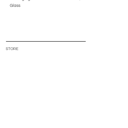
Glass
STORE
STORE POLICY
ABOUT US
BLOG
WHOLESALE / B2B SITE
INFO@MAGISHOP.SE