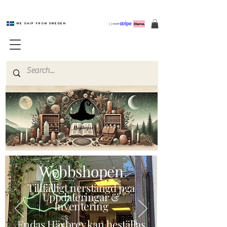
We ship from Sweden
Magishop.se
Webbshopen
Tillfälligt nerstängd pga
Uppdateringar &
Inventering
Endas Häxbrev kan beställas