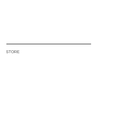
STORE
STORE POLICY
ABOUT US
BLOG
WHOLESALE / B2B SITE
INFO@MAGISHOP.SE