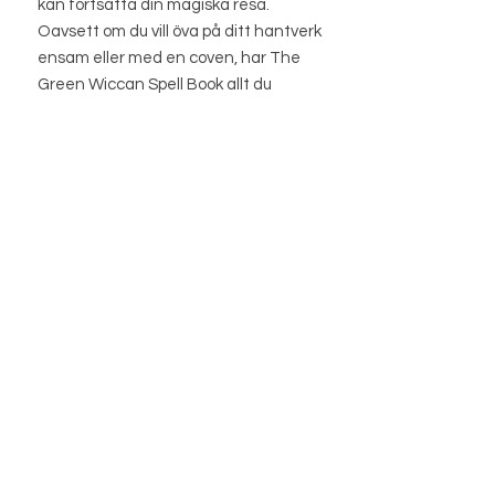
kan fortsätta din magiska resa.
Oavsett om du vill öva på ditt hantverk
ensam eller med en coven, har The
Green Wiccan Spell Book allt du
behöver för att göra dina magiska
studier.
STORE
STORE POLICY
ABOUT US
BLOG
WHOLESALE / B2B SITE