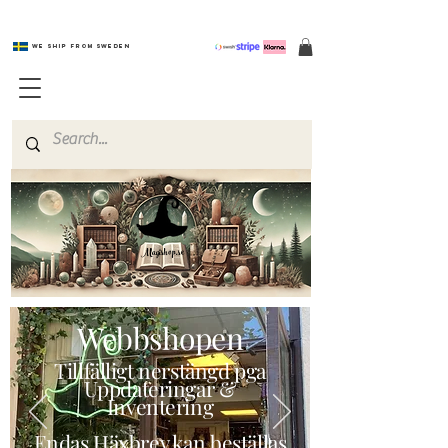
We ship from Sweden
Magishop.se
Webbshopen
Tillfälligt nerstängd pga
Uppdateringar &
Inventering
Endas Häxbrev kan beställas