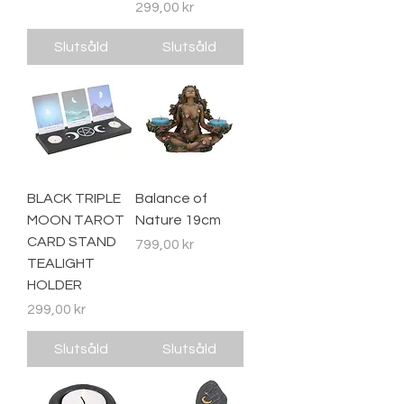
Pris
299,00 kr
Slutsåld
Slutsåld
BLACK TRIPLE
Balance of
MOON TAROT
Nature 19cm
CARD STAND
Pris
799,00 kr
TEALIGHT
HOLDER
Pris
299,00 kr
Slutsåld
Slutsåld