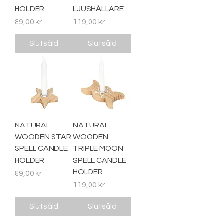
HOLDER
LJUSHÅLLARE
Pris
Pris
89,00 kr
119,00 kr
Slutsåld
Slutsåld
NATURAL
NATURAL
WOODEN STAR
WOODEN
SPELL CANDLE
TRIPLE MOON
HOLDER
SPELL CANDLE
HOLDER
Pris
89,00 kr
Pris
119,00 kr
Slutsåld
Slutsåld