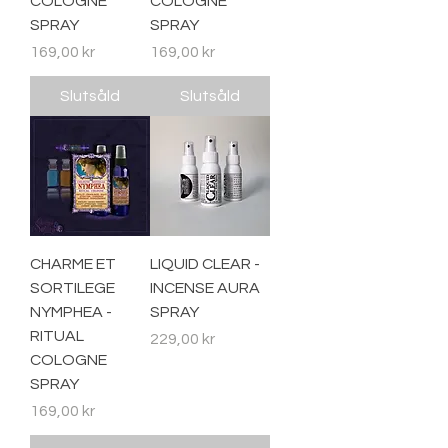
COLOGNE
COLOGNE
SPRAY
SPRAY
Pris
Pris
169,00 kr
169,00 kr
Slutsåld
Slutsåld
CHARME ET
LIQUID CLEAR -
SORTILEGE
INCENSE AURA
NYMPHEA -
SPRAY
RITUAL
Pris
229,00 kr
COLOGNE
SPRAY
Pris
169,00 kr