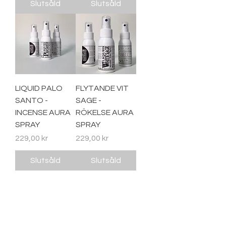
Slutsåld
Slutsåld
LIQUID PALO
FLYTANDE VIT
SANTO -
SAGE -
INCENSE AURA
RÖKELSE AURA
SPRAY
SPRAY
Pris
Pris
229,00 kr
229,00 kr
Slutsåld
Slutsåld
1
/
1