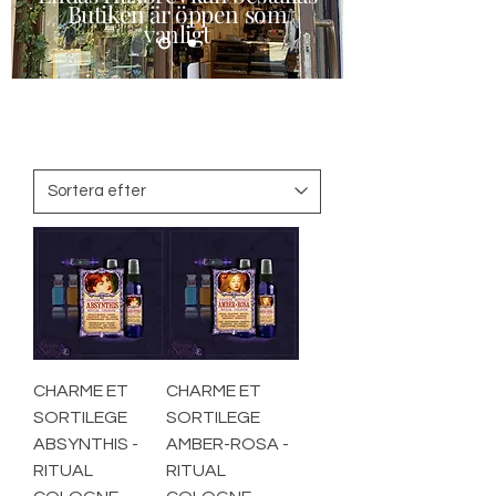
Butiken är öppen som
vanligt
CHARME ET
CHARME ET
SORTILEGE
SORTILEGE
ABSYNTHIS -
AMBER-ROSA -
RITUAL
RITUAL