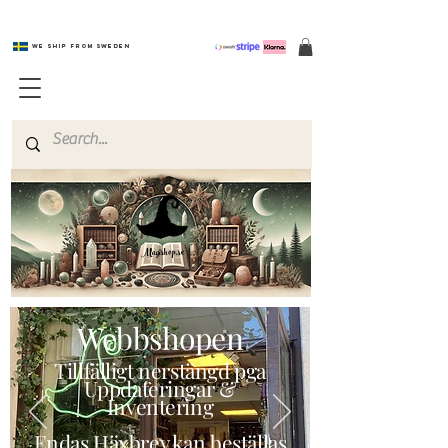
We ship from Sweden
Magishop.se
Webbshopen
Tillfälligt nerstängd pga
Uppdateringar &
Inventering
Endas Häxbrev kan beställas