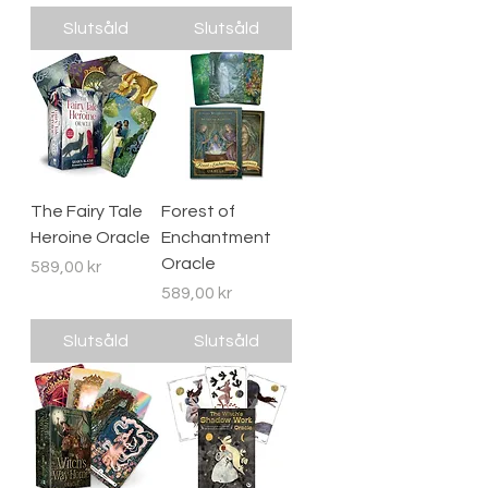
Slutsåld
Slutsåld
The Fairy Tale
Forest of
Heroine Oracle
Enchantment
Oracle
Pris
589,00 kr
Pris
589,00 kr
Slutsåld
Slutsåld