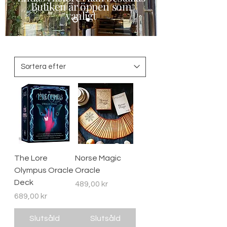
Butiken är öppen som
vanligt
The Lore
Norse Magic
Olympus Oracle
Oracle
Deck
Pris
489,00 kr
Pris
689,00 kr
Slutsåld
Slutsåld