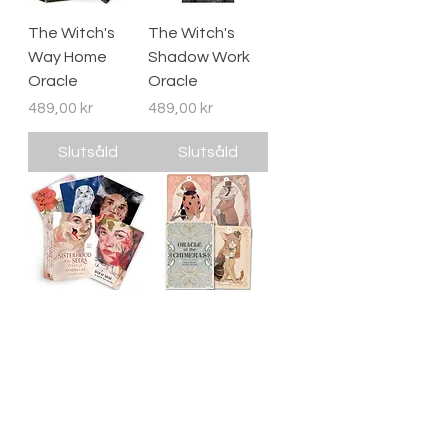
The Witch's
The Witch's
Way Home
Shadow Work
Oracle
Oracle
Pris
Pris
489,00 kr
489,00 kr
Slutsåld
Slutsåld
Sisterhood of
Oracle of the
the Seers
Chimeras
Oracle
Pris
489,00 kr
Pris
489,00 kr
Slutsåld
Slutsåld