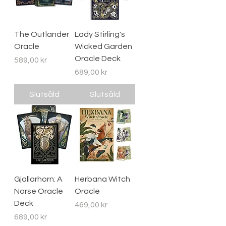
The Outlander
Lady Stirling's
Oracle
Wicked Garden
Oracle Deck
Pris
589,00 kr
Pris
689,00 kr
Slutsåld
Slutsåld
Gjallarhorn: A
Herbana Witch
Norse Oracle
Oracle
Deck
Pris
469,00 kr
Pris
689,00 kr