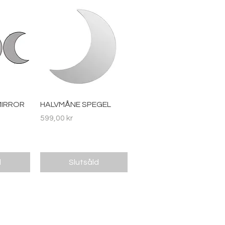
ing
Snabbvisning
MIRROR
HALVMÅNE SPEGEL
Pris
599,00 kr
d
Slutsåld