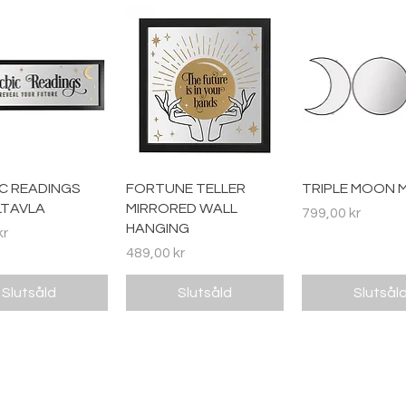
nabbvisning
Snabbvisning
Snabbvisn
C READINGS
FORTUNE TELLER
TRIPLE MOON 
LTAVLA
MIRRORED WALL
Pris
799,00 kr
HANGING
kr
Pris
489,00 kr
Slutsåld
Slutsåld
Slutsål