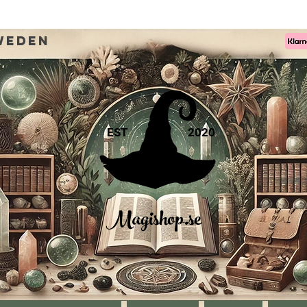
weden
EST
2020
Magishop.se