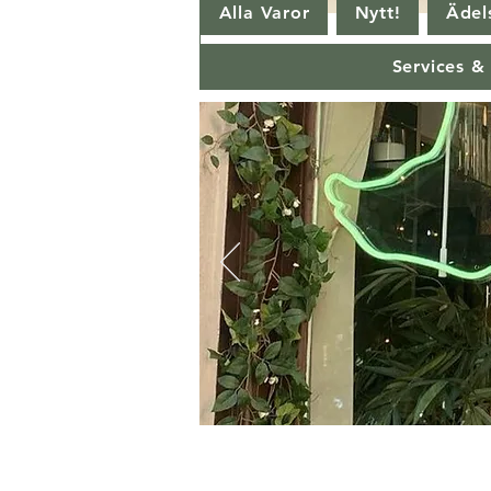
Alla Varor
Nytt!
Ädels
Services &