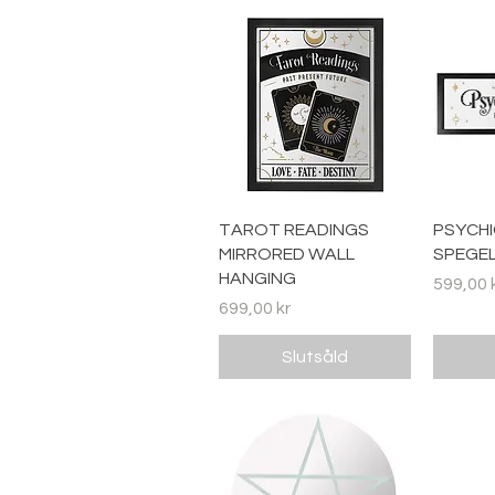
Snabbvisning
S
TAROT READINGS
PSYCHI
MIRRORED WALL
SPEGE
HANGING
Pris
599,00 
Pris
699,00 kr
Slutsåld