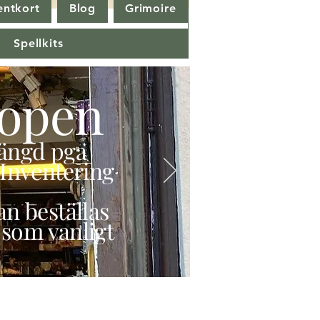
entkort
Blog
Grimoire
Spellkits
open
stängd pga
Inventering
n beställas
 som vanligt