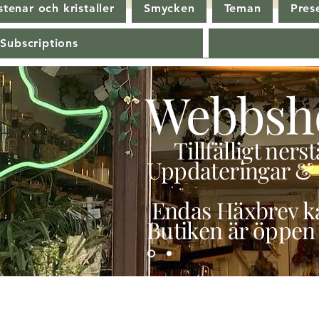
tenar och kristaller
Smycken
Teman
Pres
 Subscriptions
Webbsh
Tillfälligt ner
Uppdateringar & 
Endas Häxbrev ka
Butiken är öppen