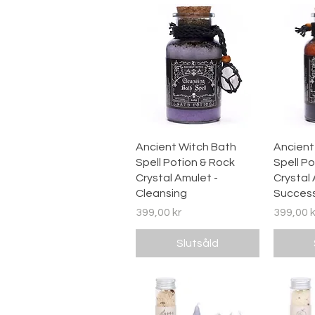
Snabbvisning
Sn
Ancient Witch Bath
Ancient
Spell Potion & Rock
Spell Po
Crystal Amulet -
Crystal 
Cleansing
Succes
Pris
Pris
399,00 kr
399,00 k
Slutsåld