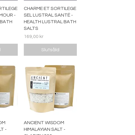
ing
Snabbvisning
RTILEGE
CHARME ET SORTILEGE
MOUR -
SEL LUSTRAL SANTÉ -
 BATH
HEALTH LUSTRAL BATH
SALTS
Pris
169,00 kr
d
Slutsåld
ing
Snabbvisning
OM
ANCIENT WISDOM
T -
HIMALAYIAN SALT -