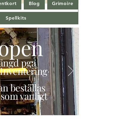
entkort
Blog
Grimoire
Spellkits
open
stängd pga
Inventering
n beställas
 som vanligt