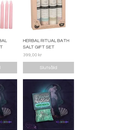
ing
Snabbvisning
BAL
HERBAL RITUAL BATH
IT
SALT GIFT SET
Pris
399,00 kr
d
Slutsåld