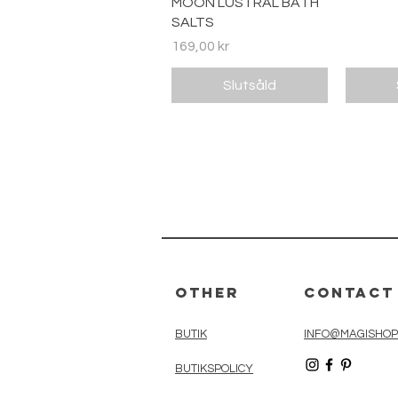
MOON LUSTRAL BATH
SALTS
Pris
169,00 kr
Slutsåld
Other
Contact
BUTIK
INFO@MAGISHOP
BUTIKSPOLICY