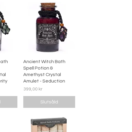
ing
Snabbvisning
Bath
Ancient Witch Bath
Spell Potion &
tal
Amethyst Crystal
rity
Amulet - Seduction
Pris
399,00 kr
d
Slutsåld