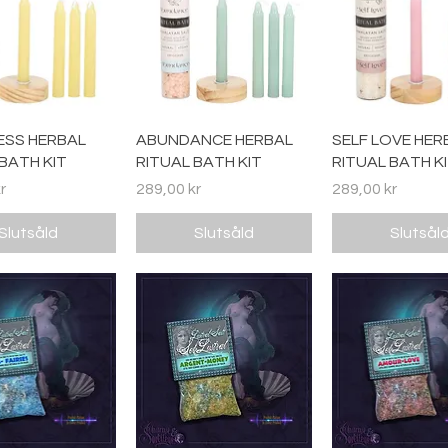
abbvisning
Snabbvisning
Snabbvisn
ESS HERBAL
ABUNDANCE HERBAL
SELF LOVE HER
BATH KIT
RITUAL BATH KIT
RITUAL BATH K
Pris
Pris
r
289,00 kr
289,00 kr
Slutsåld
Slutsåld
Slutsål