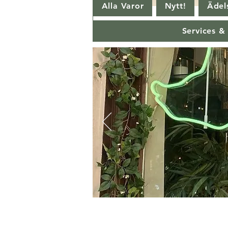
Alla Varor
Nytt!
Ädels
Services &