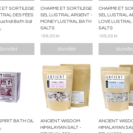
abbvisning
Snabbvisning
Snabbvisn
 ET SORTILEGE
CHARME ET SORTILEGE
CHARME ET SO
STRAL DES FÉES
SEL LUSTRAL ARGENT -
SEL LUSTRAL A
ustral Bath Sal
MONEY LUSTRAL BATH
LOVE LUSTRAL
SALTS
SALTS
r
Pris
Pris
169,00 kr
169,00 kr
Slutsåld
Slutsåld
Slutsål
abbvisning
Snabbvisning
Snabbvisn
SPIRIT BATH OIL
ANCIENT WISDOM
ANCIENT WISD
HIMALAYIAN SALT -
HIMALAYIAN SAL
r