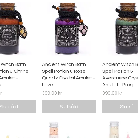
abbvisning
Snabbvisning
Snabbvisn
 Witch Bath
Ancient Witch Bath
Ancient Witch 
tion & Citrine
Spell Potion & Rose
Spell Potion &
Amulet -
Quartz Crystal Amulet -
Aventurine Crys
s
Love
Amulet - Prospe
Pris
Pris
r
399,00 kr
399,00 kr
Slutsåld
Slutsåld
Slutsål