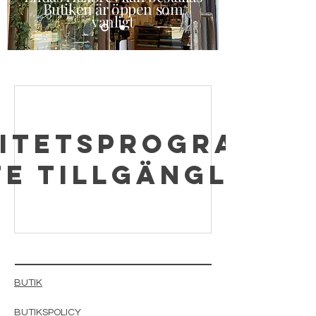
Butiken är öppen som
vanligt
litetsprogramme
te tillgängligt.
BUTIK
BUTIKSPOLICY