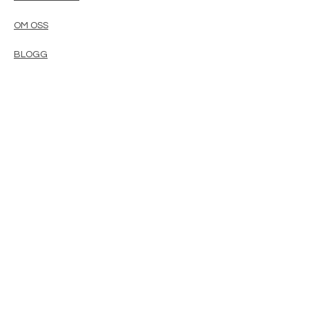
OM OSS
BLOGG
INFO@MAGISHOP.SE
Newsletter
Enter Email
SUBSCRIBE