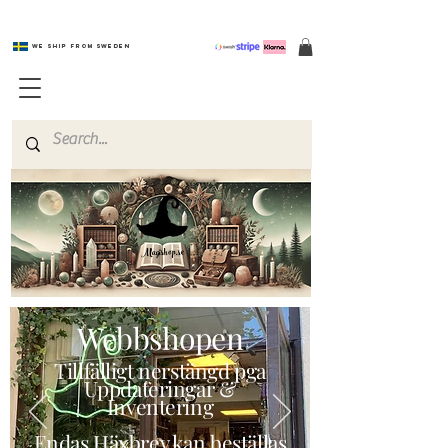
We ship from Sweden
Magishop.se
Webbshopen
Tillfälligt nerstängd pga
Uppdateringar &
Inventering
Endas Häxbrev kan beställas