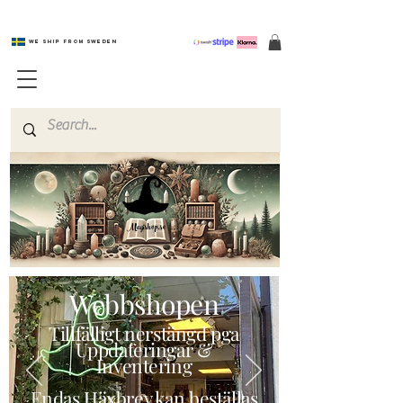
We ship from Sweden
Magishop.se
Webbshopen
Tillfälligt nerstängd pga
Uppdateringar &
Inventering
Endas Häxbrev kan beställas