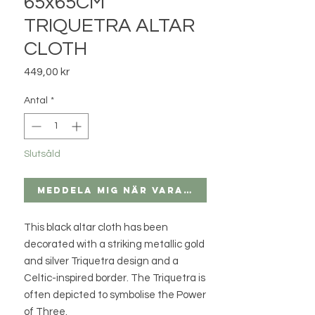
65x65CM
TRIQUETRA ALTAR
CLOTH
Pris
449,00 kr
Antal
*
Slutsåld
Meddela mig när varan finns i lager
This black altar cloth has been
decorated with a striking metallic gold
and silver Triquetra design and a
Celtic-inspired border. The Triquetra is
often depicted to symbolise the Power
of Three.