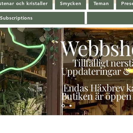
tenar och kristaller
Smycken
Teman
Pres
 Subscriptions
Webbsh
Tillfälligt ner
Uppdateringar & 
Endas Häxbrev ka
Butiken är öppen