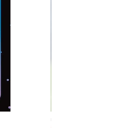
Midnight Hare Wild Tulip Incense Stick
Slut i lager