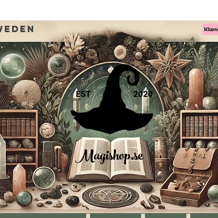
weden
EST
2020
Magishop.se