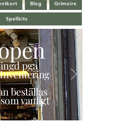
entkort
Blog
Grimoire
Spellkits
open
stängd pga
Inventering
n beställas
 som vanligt