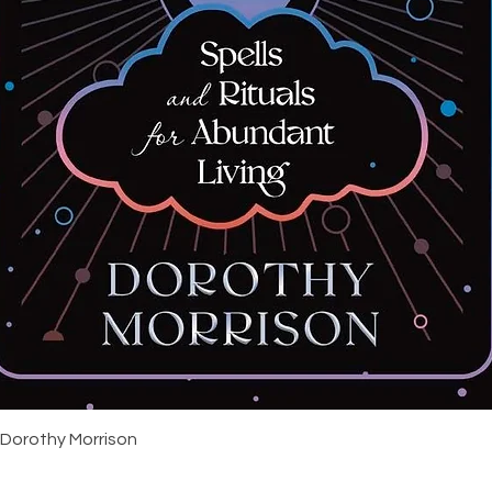
Snabbvisning
 Dorothy Morrison