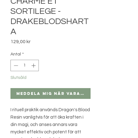
CHARME ET
SORTILEGE -
DRAKEBLODSHART
A
Pris
129,00 kr
Antal
*
Slutsåld
Meddela mig när varan finns i lager
I rituell praktik används Dragon's Blood
Resin vanligtvis för att öka kraften i
din magi, och anses annars vara
mycket effektiv och potent för att