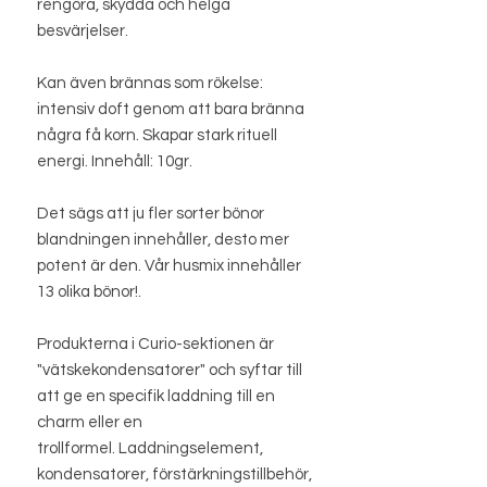
rengöra, skydda och helga
besvärjelser.
Kan även brännas som rökelse:
intensiv doft genom att bara bränna
några få korn. Skapar stark rituell
energi. Innehåll: 10gr.
Det sägs att ju fler sorter bönor
blandningen innehåller, desto mer
potent är den. Vår husmix innehåller
13 olika bönor!.
Produkterna i Curio-sektionen är
"vätskekondensatorer" och syftar till
att ge en specifik laddning till en
charm eller en
trollformel. Laddningselement,
kondensatorer, förstärkningstillbehör,