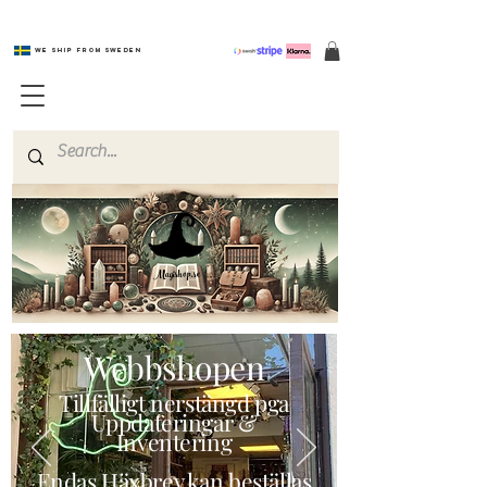
We ship from Sweden
Magishop.se
Webbshopen
Tillfälligt nerstängd pga
Uppdateringar &
Inventering
Endas Häxbrev kan beställas