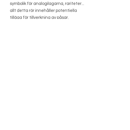
symbolik för analogilagarna, rariteter...
allt detta rör innehåller potentiella
tillägg för tillverkning av påsar,
talismaner, flaskor, gris-gris,
medicinpåsar, badkar, rituella verktyg
etc.
BUTIK
BUTIKSPOLICY
OM OSS
BLOGG
INFO@MAGISHOP.SE