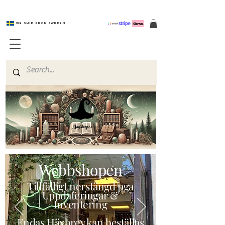
We ship from Sweden
Magishop.se
Webbshopen
Tillfälligt nerstängd pga
Uppdateringar &
Inventering
Endas Häxbrev kan beställas