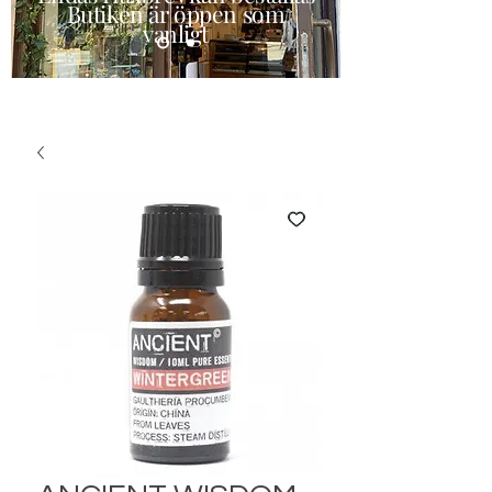
Butiken är öppen som
vanligt