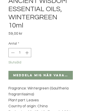
ANCIENT WISDOM
ESSENTIAL OILS,
WINTERGREEN
10ml
Pris
59,00 kr
Antal
*
Slutsåld
Meddela mig när varan finns i lager
Fragrance: Wintergreen (Gaultheria
fragrantissima)
Plant part: Leaves
Country of origin: China