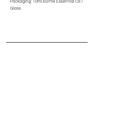
Packaging: 10ml Bottle Essential Oil /
Glass
BUTIK
BUTIKSPOLICY
OM OSS
BLOGG
INFO@MAGISHOP.SE