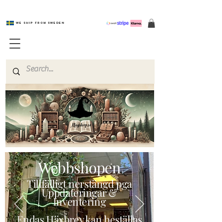
We ship from Sweden
Magishop.se
Webbshopen
Tillfälligt nerstängd pga
Uppdateringar &
Inventering
Endas Häxbrev kan beställas