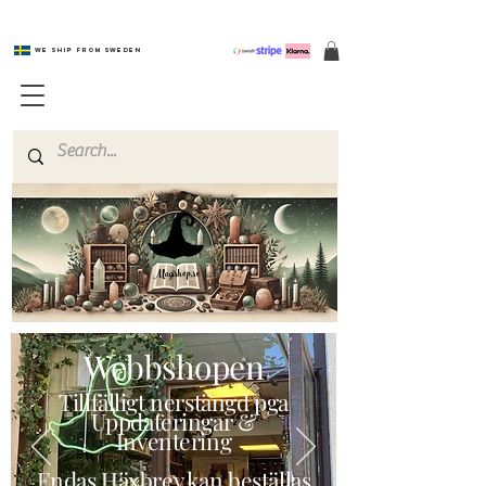
We ship from Sweden
Magishop.se
Webbshopen
Tillfälligt nerstängd pga
Uppdateringar &
Inventering
Endas Häxbrev kan beställas