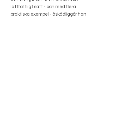
lättfattligt sätt - och med flera
praktiska exempel - åskådliggör han
här hur gammal nordisk visdom kan bli
till nytta och glädje också för vår tids
människor.
BUTIK
BUTIKSPOLICY
OM OSS
BLOGG
INFO@MAGISHOP.SE