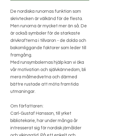
De nordiska runornas funktion som
skrivtecken är välkänd för de flesta.
Men runorna är mycket mer än så. De
är också symboler för de starkaste
drivkrafterna i tillvaron - de dolda och
bakomliggande faktorer som leder till
framgång.
Med runsymbolernas hjälp kan vi öka
vår motivation och självkännedom, bli
mera målmedvetna och därmed
bättre rustade att möta framtida
utmaningar.
Om författaren:
Carl-Gustaf Hansson, till yrket
bibliotekarie, har under många år
intresserat sig för nordisk järnålder
och vikingatid. På ett enkelt och