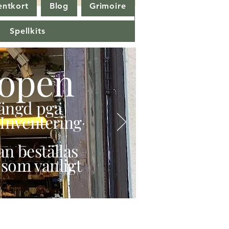
entkort
Blog
Grimoire
Spellkits
open
stängd pga
Inventering
n beställas
 som vanligt