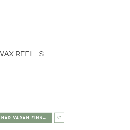
WAX REFILLS
 när varan finns i lager