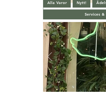
Alla Varor
Nytt!
Ädels
Services &