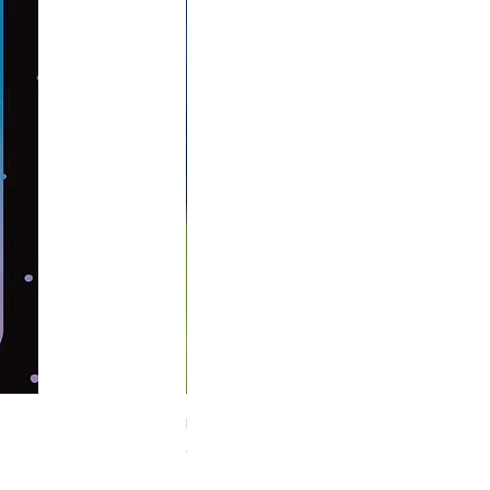
Midnight Hare Wild Tulip Incense Stick
Slut i lager