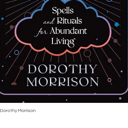
Snabbvisning
 Dorothy Morrison