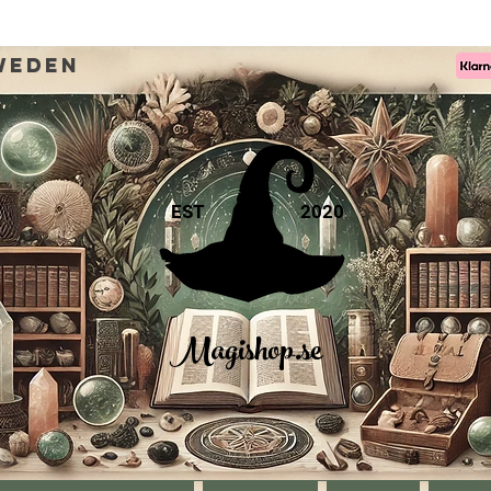
weden
EST
2020
Magishop.se