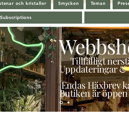
tenar och kristaller
Smycken
Teman
Pres
 Subscriptions
Webbsh
Tillfälligt ner
Uppdateringar & 
Endas Häxbrev ka
Butiken är öppen