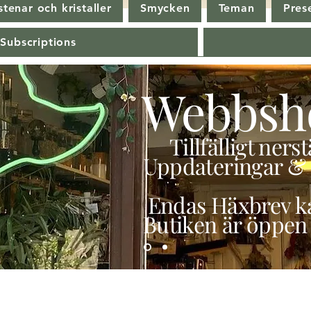
tenar och kristaller
Smycken
Teman
Pres
 Subscriptions
Webbsh
Tillfälligt ner
Uppdateringar & 
Endas Häxbrev ka
Butiken är öppen