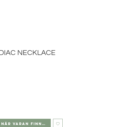
ODIAC NECKLACE
 när varan finns i lager