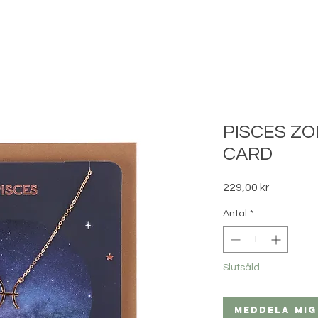
PISCES Z
CARD
Pris
229,00 kr
Antal
*
Slutsåld
Meddela mig