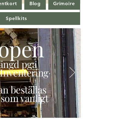
entkort
Blog
Grimoire
Spellkits
open
stängd pga
Inventering
n beställas
 som vanligt