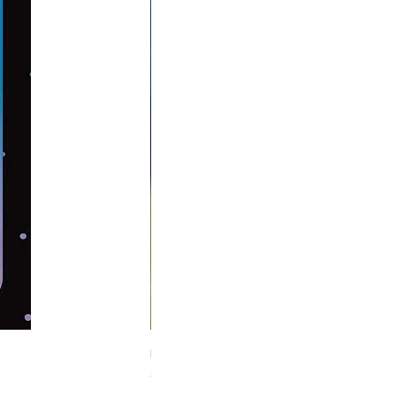
Midnight Hare Wild Tulip Incense Stick
Slut i lager