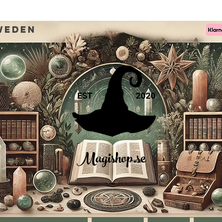
weden
EST
2020
Magishop.se