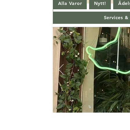
Alla Varor
Nytt!
Ädels
Services &