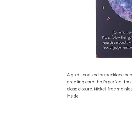
A gold-tone zodiac necklace bea
greeting card that's perfect for 
clasp closure. Nickel-free stainle
inside.