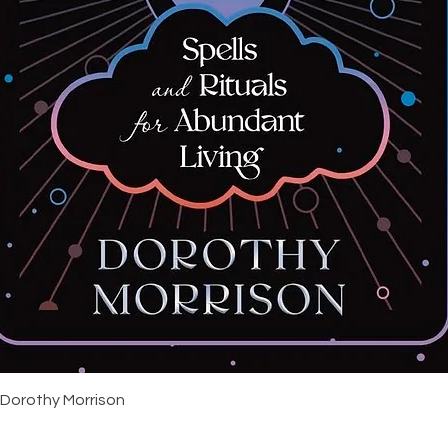
Snabbvisning
 Dorothy Morrison