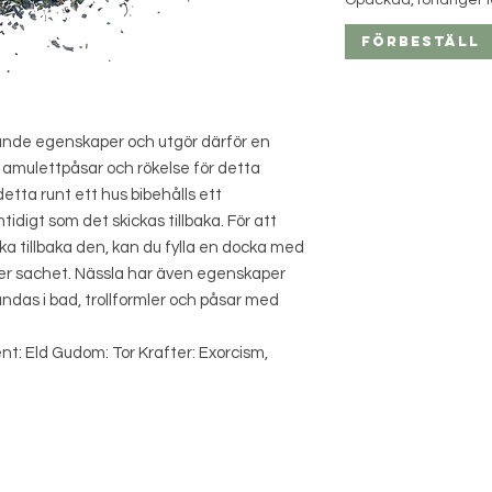
Opackad, förlänger 
Förbeställ
dande egenskaper och utgör därför en
, amulettpåsar och rökelse för detta
etta runt ett hus bibehålls ett
digt som det skickas tillbaka. För att
a tillbaka den, kan du fylla en docka med
ller sachet. Nässla har även egenskaper
ndas i bad, trollformler och påsar med
nt: Eld Gudom: Tor Krafter: Exorcism,