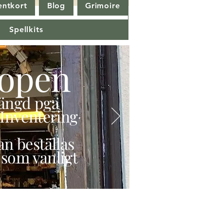
entkort
Blog
Grimoire
Spellkits
open
stängd pga
Inventering
n beställas
 som vanligt