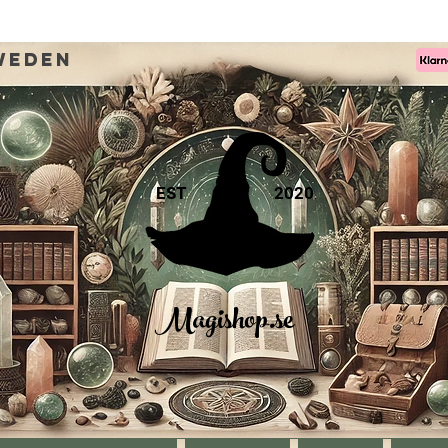
weden
EST
2020
Magishop.se