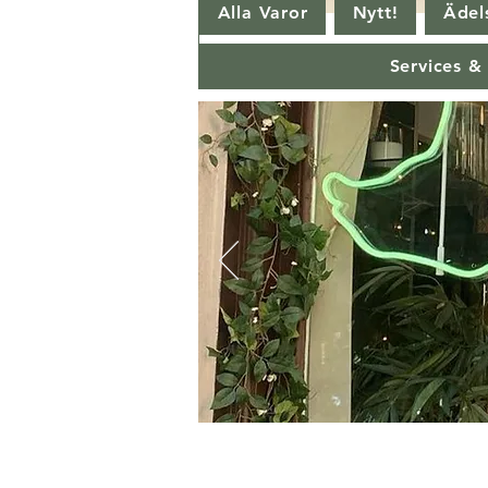
Alla Varor
Nytt!
Ädels
Services &