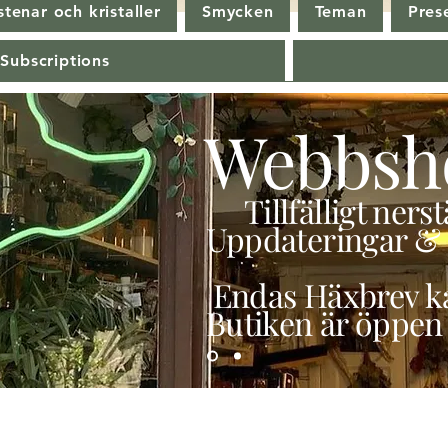
tenar och kristaller
Smycken
Teman
Pres
 Subscriptions
Webbsh
Tillfälligt ner
Uppdateringar & 
Endas Häxbrev ka
Butiken är öppen