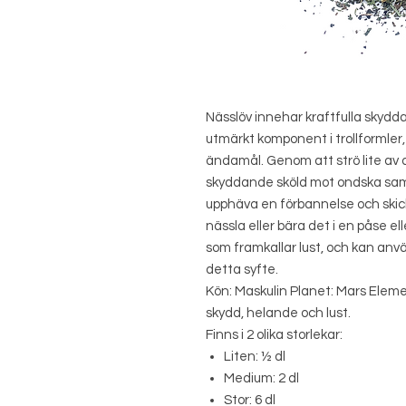
Nässlöv innehar kraftfulla skyd
utmärkt komponent i trollformler
ändamål. Genom att strö lite av d
skyddande sköld mot ondska samti
upphäva en förbannelse och skick
nässla eller bära det i en påse e
som framkallar lust, och kan anvä
detta syfte.
Kön: Maskulin Planet: Mars Eleme
skydd, helande och lust.
Finns i 2 olika storlekar:
Liten: ½ dl
Medium: 2 dl
Stor: 6 dl