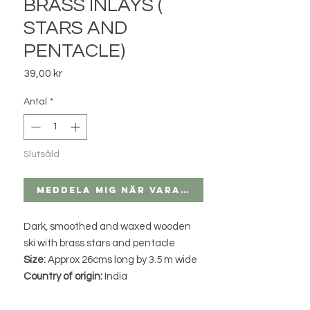
BRASS INLAYS (
STARS AND
PENTACLE)
Pris
39,00 kr
Antal
*
Slutsåld
Meddela mig när varan finns i lager
Dark, smoothed and waxed wooden
ski with brass stars and pentacle
Size:
Approx 26cms long by 3.5 m wide
Country of origin:
India