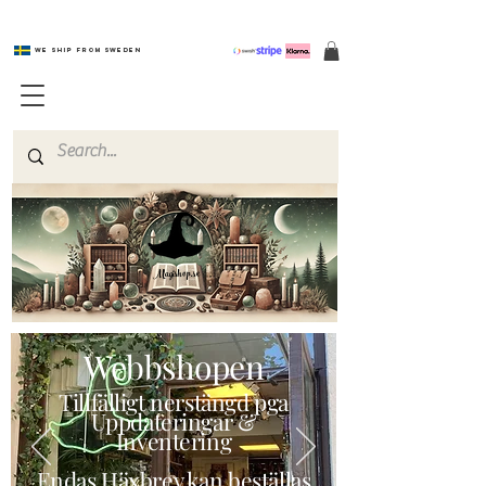
We ship from Sweden
Magishop.se
Webbshopen
Tillfälligt nerstängd pga
Uppdateringar &
Inventering
Endas Häxbrev kan beställas