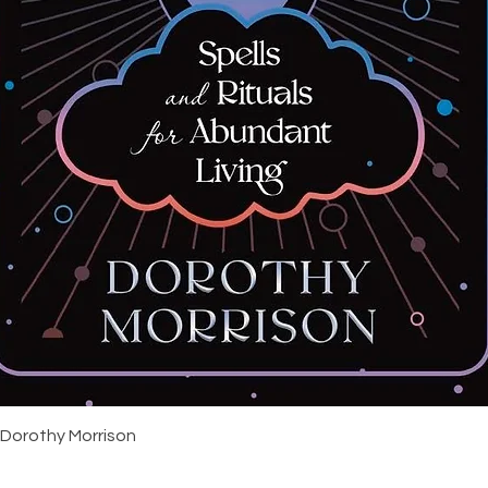
Snabbvisning
 Dorothy Morrison