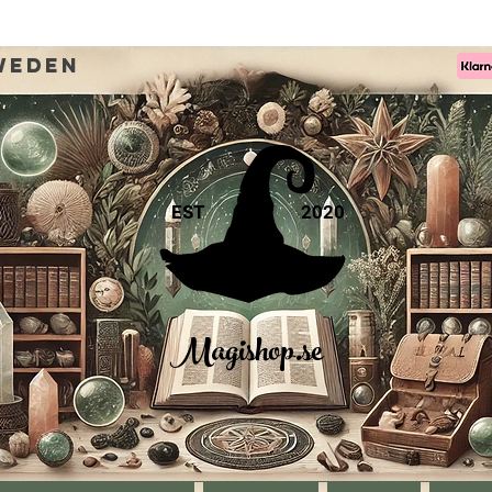
weden
EST
2020
Magishop.se