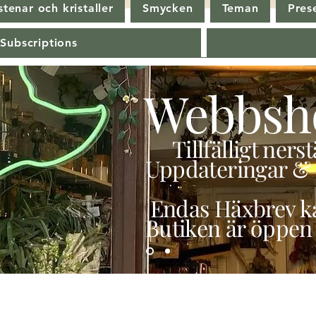
tenar och kristaller
Smycken
Teman
Pres
 Subscriptions
Webbsh
Tillfälligt ner
Uppdateringar & 
Endas Häxbrev ka
Butiken är öppen