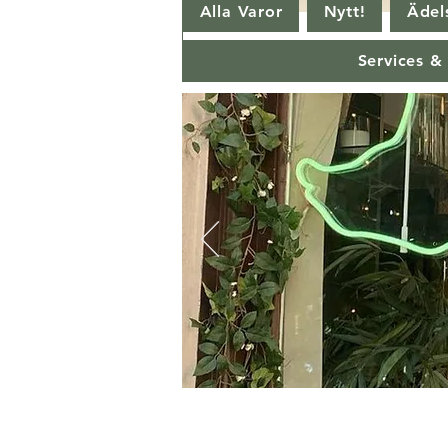
Alla Varor
Nytt!
Ädels
Services &