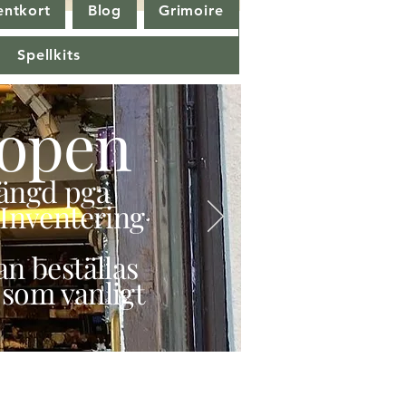
entkort
Blog
Grimoire
Spellkits
open
stängd pga
Inventering
n beställas
 som vanligt