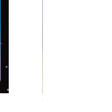
Midnight Hare Wild Tulip Incense Stick
Slut i lager