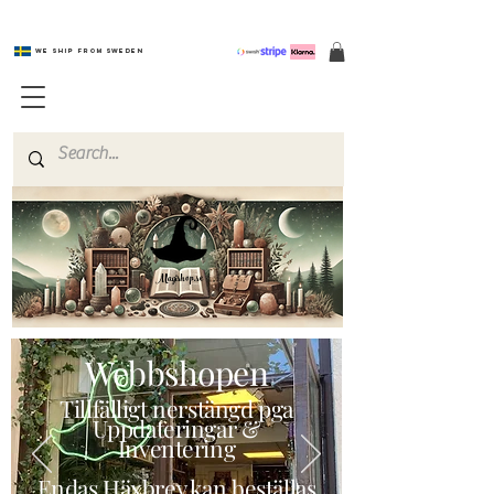
We ship from Sweden
Magishop.se
Webbshopen
Tillfälligt nerstängd pga
Uppdateringar &
Inventering
Endas Häxbrev kan beställas