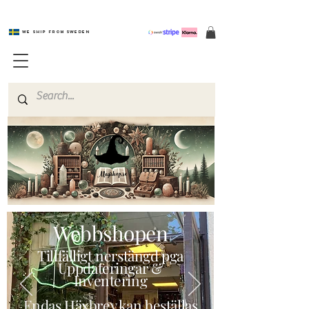
We ship from Sweden
Magishop.se
Webbshopen
Tillfälligt nerstängd pga
Uppdateringar &
Inventering
Endas Häxbrev kan beställas