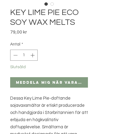
KEY LIME PIE ECO
SOY WAX MELTS
Pris
79,00 kr
Antal
*
Slutsåld
Meddela mig när varan finns i lager
Dessa Key Lime Pie-doftande
sojavaxsmältor är etiskt producerade
och handgjorda i Storbritannien för att
erbjuda en högkvalitativ
doftupplevelse. Smältorna är