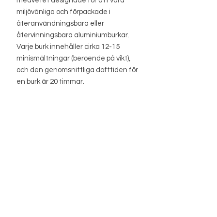
medvetet designade för att vara
miljövänliga och förpackade i
återanvändningsbara eller
återvinningsbara aluminiumburkar.
Varje burk innehåller cirka 12-15
minismältningar (beroende på vikt),
och den genomsnittliga dofttiden för
en burk är 20 timmar.
BUTIK
BUTIKSPOLICY
OM OSS
BLOGG