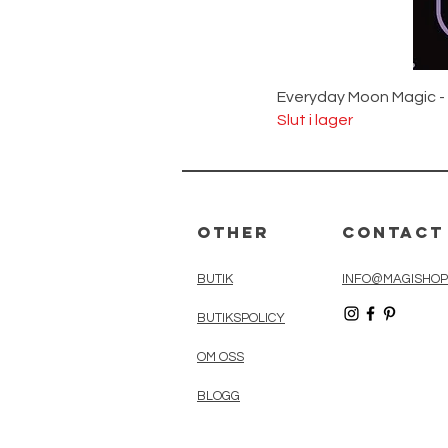
Everyday Moon Magic -
Slut i lager
Other
Contact
BUTIK
INFO@MAGISHOP
BUTIKSPOLICY
OM OSS
BLOGG