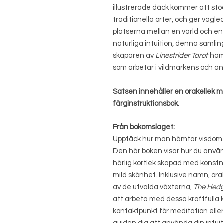
illustrerade däck kommer att stö
traditionella örter, och ger vägl
platserna mellan en värld och en
naturliga intuition, denna samlin
skaparen av
Linestrider Tarot
hämt
som arbetar i vildmarkens och an
Satsen innehåller en orakellek m
färginstruktionsbok.
Från bokomslaget:
Upptäck hur man hämtar visdom f
Den här boken visar hur du anv
härlig kortlek skapad med konst
mild skönhet. Inklusive namn, or
av de utvalda växterna,
The Hedg
att arbeta med dessa kraftfulla k
kontaktpunkt för meditation eller
guiden dig att använda din intui