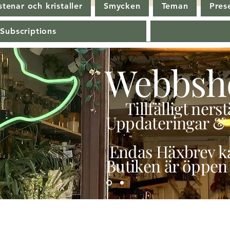
tenar och kristaller
Smycken
Teman
Pres
 Subscriptions
Webbsh
Tillfälligt ner
Uppdateringar & 
Endas Häxbrev ka
Butiken är öppen