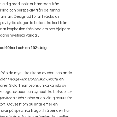
dja dig med insikter hämtade från
edning och perspektiv från de tunna
 annan. Designad för att väcka din
g av fyrtio eleganta botaniska kort från
ar inspiration från healers och hjälpare
dans mystiska världar.
ed 40 kort och en 192-sidig
rån de mystiska rikena av växt och ande.
änder
Hedgewich Botaniska Oracle
, en
nären Siolo Thompsons unika känsla av
akelegenskaper och symboliska betydelser
ewitch's Field Guide
är en viktig resurs för
ort. Oavsett om du letar efter en
 svar på specifika frågor, hjälper den här
tion när du utforskar gränslandet mellan