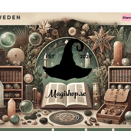
weden
EST
2020
Magishop.se