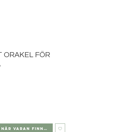
T ORAKEL FÖR
A
 när varan finns i lager