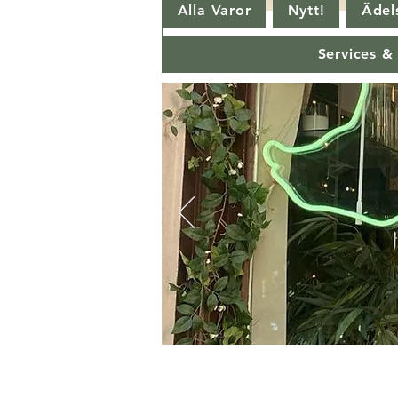
Alla Varor
Nytt!
Ädels
Services &