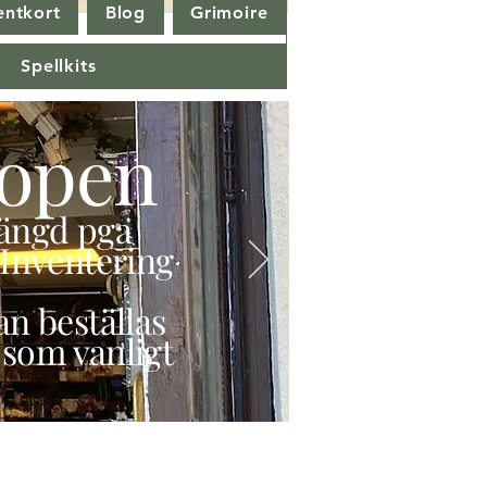
entkort
Blog
Grimoire
Spellkits
open
stängd pga
Inventering
n beställas
 som vanligt