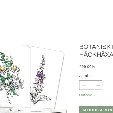
BOTANISK
HÄCKHÄX
Pris
499,00 kr
Antal
*
Slutsåld
Meddela mig