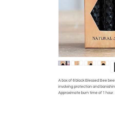
A box of 6 black Blessed Bee bee
involving protection and banishing
Approximate burn time of 1 hour.