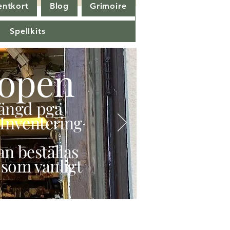
entkort
Blog
Grimoire
Spellkits
open
stängd pga
Inventering
n beställas
 som vanligt