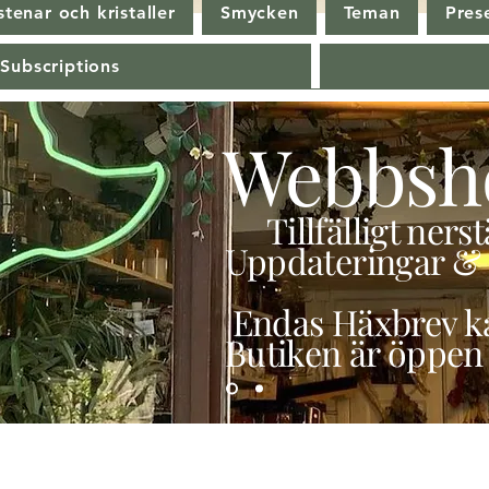
tenar och kristaller
Smycken
Teman
Pres
 Subscriptions
Webbsh
Tillfälligt ner
Uppdateringar & 
Endas Häxbrev ka
Butiken är öppen