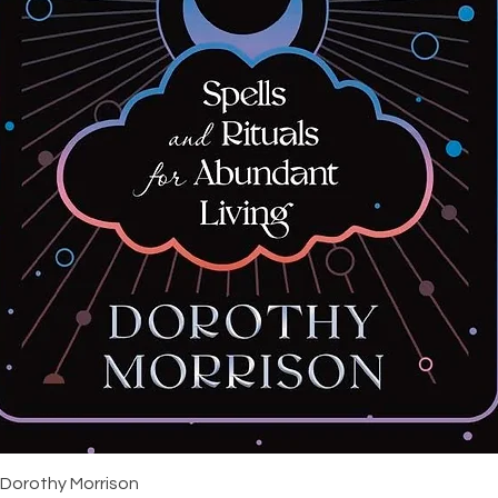
Snabbvisning
 Dorothy Morrison