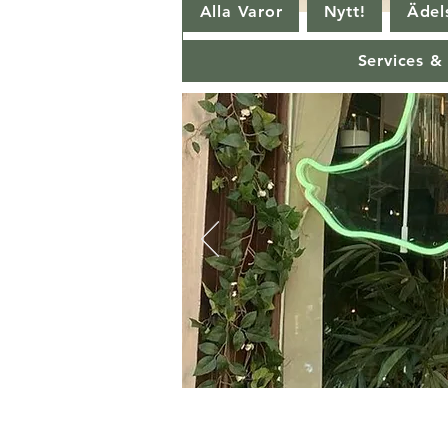
Alla Varor
Nytt!
Ädels
Services &