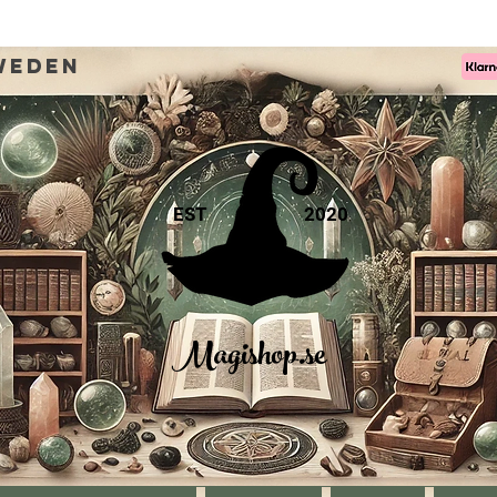
weden
EST
2020
Magishop.se