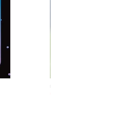
Midnight Hare Wild Tulip Incense Stick
Slut i lager