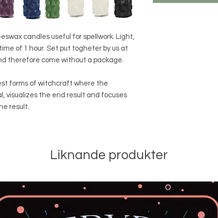
eswax candles useful for spellwork. Light,
ime of 1 hour. Set put togheter by us at
and therefore come without a package.
est forms of witchcraft where the
l, visualizes the end result and focuses
he result.
Liknande produkter