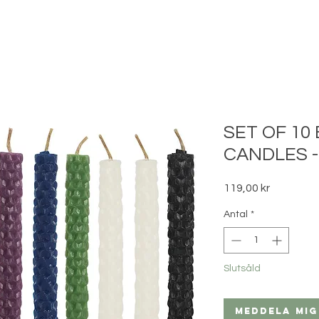
SET OF 10
CANDLES -
Pris
119,00 kr
Antal
*
Slutsåld
Meddela mig