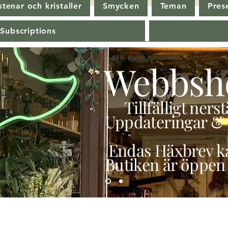
tenar och kristaller
Smycken
Teman
Pres
 Subscriptions
Webbsh
Tillfälligt ner
Uppdateringar & 
Endas Häxbrev ka
Butiken är öppen