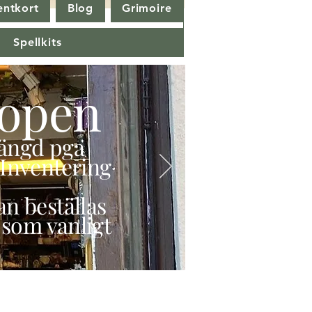
entkort
Blog
Grimoire
Spellkits
open
stängd pga
Inventering
n beställas
 som vanligt