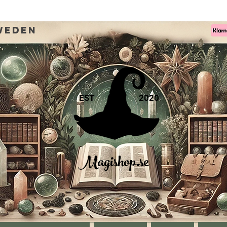
weden
EST
2020
Magishop.se