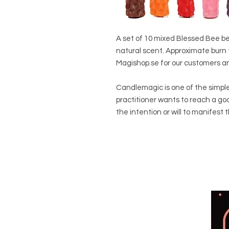
A set of 10 mixed Blessed Bee be
natural scent. Approximate burn t
Magishop.se for our customers 
Candlemagic is one of the simpl
practitioner wants to reach a goa
the intention or will to manifest t