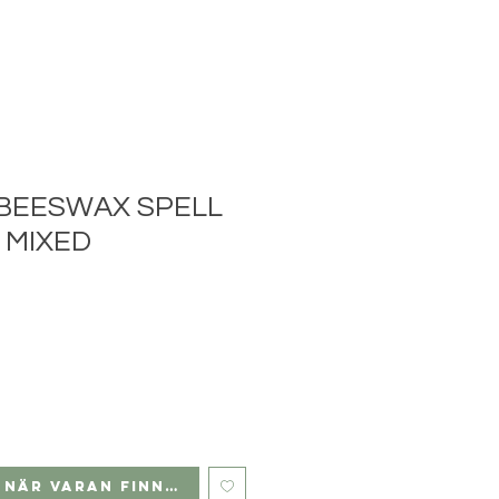
 BEESWAX SPELL
 MIXED
 när varan finns i lager