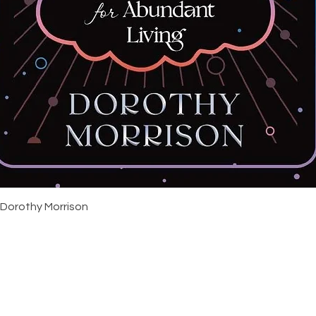
Snabbvisning
 Dorothy Morrison