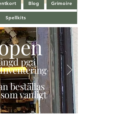
entkort
Blog
Grimoire
Spellkits
open
stängd pga
Inventering
n beställas
 som vanligt