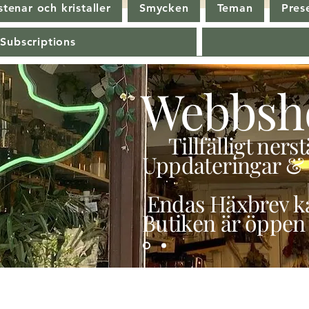
tenar och kristaller
Smycken
Teman
Pres
 Subscriptions
Webbsh
Tillfälligt ner
Uppdateringar & 
Endas Häxbrev ka
Butiken är öppen