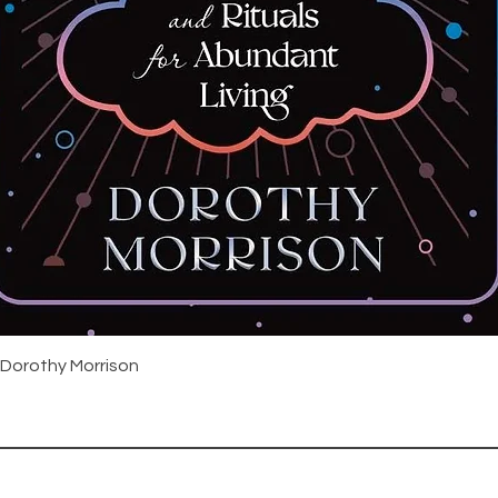
Snabbvisning
 Dorothy Morrison