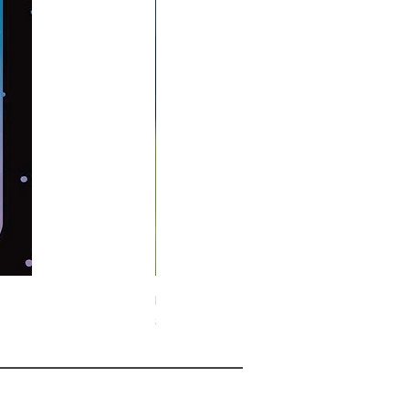
Midnight Hare Wild Tulip Incense Stick
Slut i lager