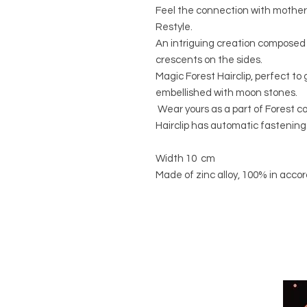
Feel the connection with mother
Restyle.
An intriguing creation composed
crescents on the sides.
Magic Forest Hairclip, perfect to 
embellished with moon stones.
Wear yours as a part of Forest co
Hairclip has automatic fastening
Width 10 cm
Made of zinc alloy, 100% in acc