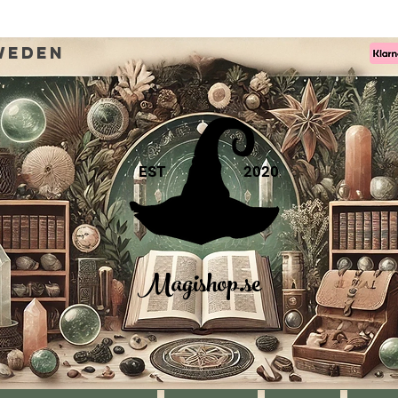
weden
EST
2020
Magishop.se