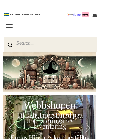
We ship from Sweden
Magishop.se
Webbshopen
Tillfälligt nerstängd pga
Uppdateringar &
Inventering
Endas Häxbrev kan beställas